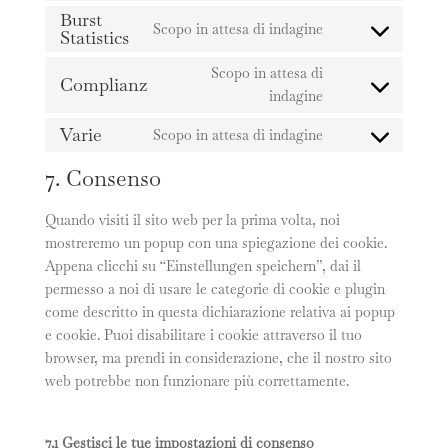
to
Burst
Scopo in attesa di indagine
service
Statistics
Consent
google-
to
Scopo in attesa di
translate
Complianz
service
Consent
indagine
burst-
to
statistics
Varie
Scopo in attesa di indagine
service
Consent
complianz
to
7. Consenso
service
varie
Quando visiti il sito web per la prima volta, noi
mostreremo un popup con una spiegazione dei cookie.
Appena clicchi su “Einstellungen speichern”, dai il
permesso a noi di usare le categorie di cookie e plugin
come descritto in questa dichiarazione relativa ai popup
e cookie. Puoi disabilitare i cookie attraverso il tuo
browser, ma prendi in considerazione, che il nostro sito
web potrebbe non funzionare più correttamente.
7.1 Gestisci le tue impostazioni di consenso