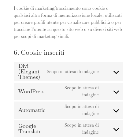
I cookie di marketing/tracciamento sono cookie o
qualsiasi altra forma di memorizzazione locale, utilizzati
per creare profili utente per visualizzare pubblicità o per
tracciare l’utente su questo sito web o su diversi siti web
per scopi di marketing simili.
6. Cookie inseriti
Divi
(Elegant
Scopo in attesa di indagine
Consent
Themes)
to
Scopo in attesa di
service
WordPress
Consent
indagine
divi-
to
(elegant-
Scopo in attesa di
service
Automattic
themes)
Consent
indagine
wordpress
to
Google
Scopo in attesa di
service
Translate
Consent
indagine
automattic