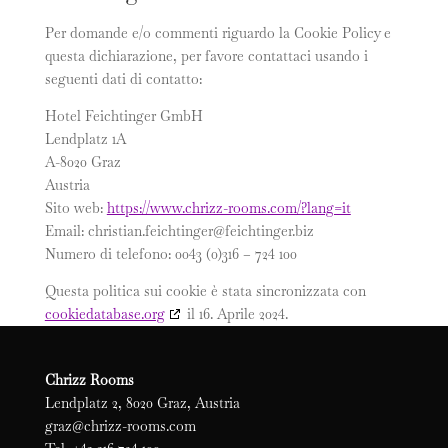
Per domande e/o commenti riguardo la Cookie Policy e
questa dichiarazione, per favore contattaci usando i
seguenti dati di contatto:
Hotel Feichtinger GmbH
Lendplatz 1A
A-8020 Graz
Austria
Sito web:
https://www.chrizz-rooms.com/?lang=it
Email:
christian.feichtinger@
feichtinger.biz
Numero di telefono: 0043 (0)316 – 724 100
Questa politica sui cookie è stata sincronizzata con
cookiedatabase.org
il 16. Aprile 2024.
Chrizz Rooms
Lendplatz 2, 8020 Graz, Austria
graz@chrizz-rooms.com