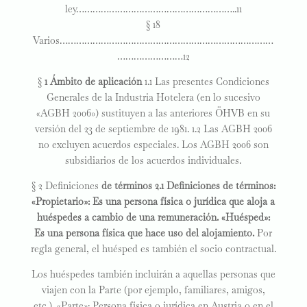
ley…………………………………………………..11
§ 18
Varios……………………………………………………………………
……………………12
§
1 Ámbito de aplicación
1.1 Las presentes Condiciones
Generales de la Industria Hotelera (en lo sucesivo
«AGBH 2006») sustituyen a las anteriores ÖHVB en su
versión del 23 de septiembre de 1981. 1.2 Las AGBH 2006
no excluyen acuerdos especiales. Los AGBH 2006 son
subsidiarios de los acuerdos individuales.
§ 2 Definiciones
de
términos
2.1 Definiciones de términos:
«Propietario»: Es una persona física o jurídica que aloja a
huéspedes a cambio de una remuneración. «Huésped»:
Es una persona física que hace uso del alojamiento.
Por
regla general, el huésped es también el socio contractual.
Los huéspedes también incluirán a aquellas personas que
viajen con la Parte (por ejemplo, familiares, amigos,
etc.). «Parte»: Persona física o jurídica en Austria o en el