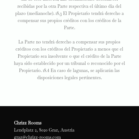
recibidas por la otra Parte respectiva el último día del
plazo (medianoche). 18.3 El Propietario tendrá derecho a
compensar sus propios créditos con los créditos de la
Parte.
La Parte no tendrá derecho a compensar sus propios
créditos con los créditos del Propietario a menos que el
Propietario sea insolvente o que el crédito de la Parte
haya sido establecido por un tribunal o reconocido por el
Propietario. 18.4 En caso de lagunas, se aplicarán las
disposiciones legales pertinentes.
Chrizz Rooms
Lendplatz 2, 8020 Graz, Austria
graz@chrizz-rooms.com