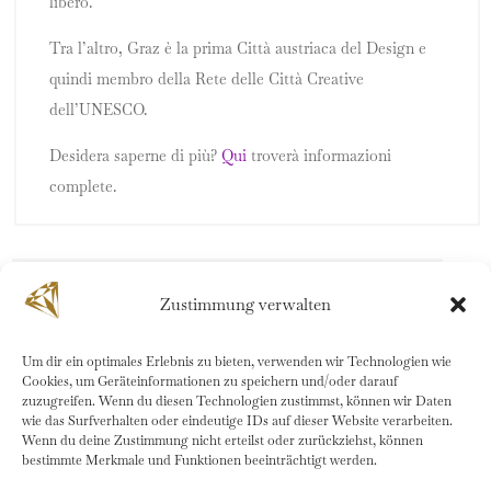
libero.
Tra l’altro, Graz è la prima Città austriaca del Design e
quindi membro della Rete delle Città Creative
dell’UNESCO.
Desidera saperne di più?
Qui
troverà informazioni
complete.
Lend - il quartiere urbano
Zustimmung verwalten
Um dir ein optimales Erlebnis zu bieten, verwenden wir Technologien wie
Cookies, um Geräteinformationen zu speichern und/oder darauf
Gastronomia
zuzugreifen. Wenn du diesen Technologien zustimmst, können wir Daten
wie das Surfverhalten oder eindeutige IDs auf dieser Website verarbeiten.
Wenn du deine Zustimmung nicht erteilst oder zurückziehst, können
bestimmte Merkmale und Funktionen beeinträchtigt werden.